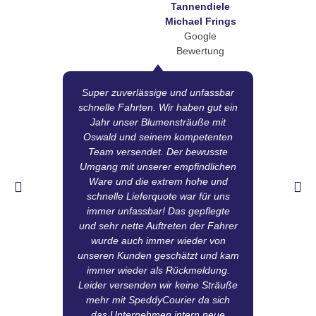
Tannendiele
Michael Frings
Google
Bewertung
Super zuverlässige und unfassbar
schnelle Fahrten. Wir haben gut ein
Tr
Jahr unser Blumensträuße mit
Oswald und seinem kompetenten
M
Team versendet. Der bewusste
dam
Umgang mit unserer empfindlichen
gute
Ware und die extrem hohe und
A
schnelle Lieferquote war für uns
immer unfassbar! Das gepflegte
Abs
und sehr nette Auftreten der Fahrer
di
wurde auch immer wieder von
unseren Kunden geschätzt und kam
pro
immer wieder als Rückmeldung.
Leider versenden wir keine Sträuße
mehr mit SpeddyCourier da sich
das Unternehmen intern neue