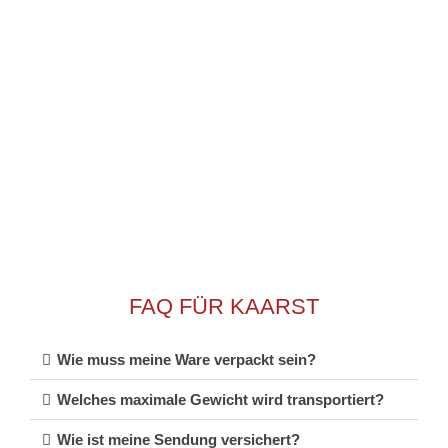
Weg, sowohl national als auch international,
profitieren Sie von unserer Kompetenz und
Expertise. Wir sind bereit, uns auf jede noch so
große Herausforderung einzustellen.
FAQ FÜR KAARST
Wie muss meine Ware verpackt sein?
Welches maximale Gewicht wird transportiert?
Wie ist meine Sendung versichert?