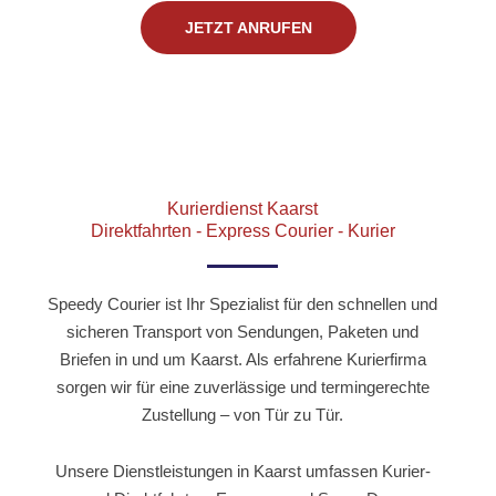
o
t
r
JETZT ANRUFEN
k
e
a
-
r
m
f
Kurierdienst Kaarst
Direktfahrten - Express Courier - Kurier
Speedy Courier ist Ihr Spezialist für den schnellen und
sicheren Transport von Sendungen, Paketen und
Briefen in und um Kaarst. Als erfahrene Kurierfirma
sorgen wir für eine zuverlässige und termingerechte
Zustellung – von Tür zu Tür.
Unsere Dienstleistungen in Kaarst umfassen Kurier-