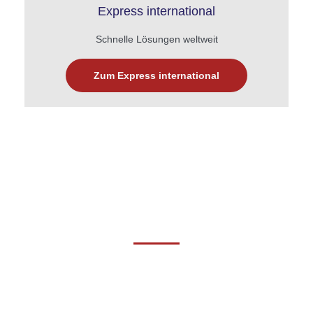
Express international
Schnelle Lösungen weltweit
Zum Express international
Kurierdienst Augsburg – regional stark, überregional schnell
Augsburg verfügt über eine ausgezeichnete
Verkehrsanbindung und ist ein bedeutender Logistikstandort
in Bayerisch-Schwaben. Über die Autobahn A8 (München–