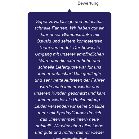
Bewertung
Super zuverlässige und unfassbar
schnelle Fahrten. Wir haben gut ein
Tr
Jahr unser Blumensträuße mit
Oswald und seinem kompetenten
M
Team versendet. Der bewusste
dam
Umgang mit unserer empfindlichen
gute
Ware und die extrem hohe und
A
schnelle Lieferquote war für uns
immer unfassbar! Das gepflegte
Abs
und sehr nette Auftreten der Fahrer
di
wurde auch immer wieder von
unseren Kunden geschätzt und kam
pro
immer wieder als Rückmeldung.
Leider versenden wir keine Sträuße
mehr mit SpeddyCourier da sich
das Unternehmen intern neue
aufstellt. Wir wünschen alles Liebe
und gute und hoffen das wir wieder
zusammenfinden!