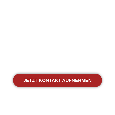
Umwege, sodass Ihre Sendung schnell und sicher ihr Ziel
erreicht. Auch ein nationaler und internationaler
Expressversand ist jederzeit möglich.
Neben Essen betreuen wir das gesamte Rhein-Ruhr-
Gebiet, darunter Duisburg, Bochum, Mülheim an der Ruhr,
Gelsenkirchen und Düsseldorf. Dabei profitieren Sie von
persönlichem Service, schnellen Reaktionszeiten und
individuell abgestimmten Transportlösungen für zeitkritische
und sensible Sendungen.
JETZT KONTAKT AUFNEHMEN