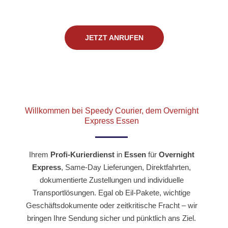
o
t
r
k
e
a
JETZT ANRUFEN
-
r
m
f
Willkommen bei Speedy Courier, dem Overnight
Express Essen
Ihrem
Profi-Kurierdienst
in
Essen
für
Overnight
Express
, Same-Day Lieferungen, Direktfahrten,
dokumentierte Zustellungen und individuelle
Transportlösungen. Egal ob Eil-Pakete, wichtige
Geschäftsdokumente oder zeitkritische Fracht – wir
bringen Ihre Sendung sicher und pünktlich ans Ziel.