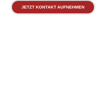
JETZT KONTAKT AUFNEHMEN
Speedy Courier Leverkusen – profitieren Sie
von individuell abgestimmten
Transportlösungen direkt vor Ort. Von der
schnellen Abholung Ihrer Sendung bis zur