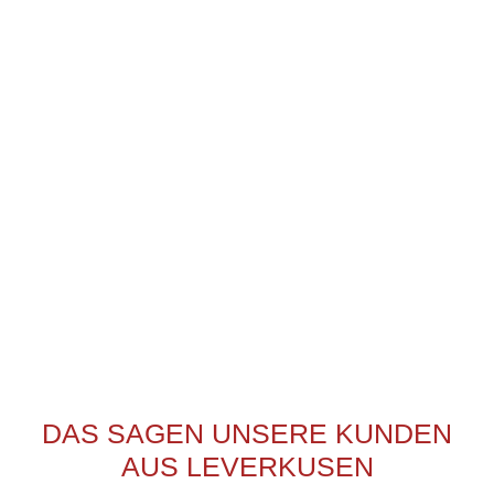
Zustellung auf direktem Weg bieten wir Ihnen
zuverlässige Kurier- und Expressdienste –
national wie international. Dank unserer
langjährigen Erfahrung und fachlichen
Kompetenz realisieren wir auch anspruchsvolle
und umfangreiche Transportaufträge
professionell, flexibel und termingerecht.
DAS SAGEN UNSERE KUNDEN
AUS LEVERKUSEN