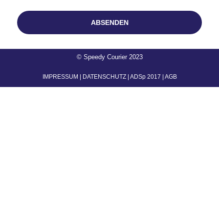
ABSENDEN
© Speedy Courier 2023
IMPRESSUM
|
DATENSCHUTZ
|
ADSp 2017
|
AGB