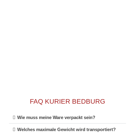
garantieren wir eine pünktliche Lieferung, auch bei
dringenden oder zeitkritischen Zustellungen. Ob innerhalb
der Stadt oder deutschlandweit – unser Express-Kurier
Bedburg sorgt für eine schnelle und sichere Lieferung Ihrer
Sendung. Vertrauen Sie auf unsere Expertise und
profitieren Sie von der Schnelligkeit und Flexibilität unseres
Services.
FAQ KURIER BEDBURG
Wie muss meine Ware verpackt sein?
Welches maximale Gewicht wird transportiert?