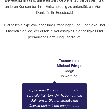
Bewertung hilft uns, unseren Service weiter zu verbessern und
anderen Kunden bei ihrer Entscheidung zu unterstützen. Vielen
Dank für Ihr Feedback!
Hier teilen einige von ihnen ihre Erfahrungen und Eindrücke über
unseren Service, der durch Zuverlässigkeit, Schnelligkeit und
persönliche Betreuung überzeugt.
Tannendiele
Michael Frings
Google
Bewertung
Super zuverlässige und unfassbar
schnelle Fahrten. Wir haben gut ein
Tr
Jahr unser Blumensträuße mit
Oswald und seinem kompetenten
M