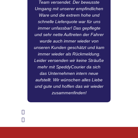
Team versendet. Der bewusste
dam
Umgang mit unserer empfindlichen
gute
Ware und die extrem hohe und
A
schnelle Lieferquote war für uns
immer unfassbar! Das gepflegte
Abs
und sehr nette Auftreten der Fahrer
di
wurde auch immer wieder von
unseren Kunden geschätzt und kam
pro
immer wieder als Rückmeldung.
Leider versenden wir keine Sträuße
mehr mit SpeddyCourier da sich
das Unternehmen intern neue
aufstellt. Wir wünschen alles Liebe
und gute und hoffen das wir wieder
zusammenfinden!