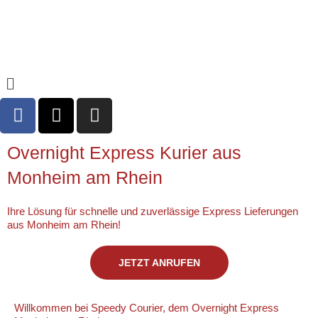
Zum
Inhalt
springen
Menü
F
X
I
a
-
n
c
t
s
Overnight Express Kurier aus
e
w
t
b
i
a
Monheim am Rhein
o
t
g
o
t
r
Ihre Lösung für schnelle und zuverlässige Express Lieferungen
aus Monheim am Rhein!
k
e
a
-
r
m
f
JETZT ANRUFEN
Willkommen bei Speedy Courier, dem Overnight Express